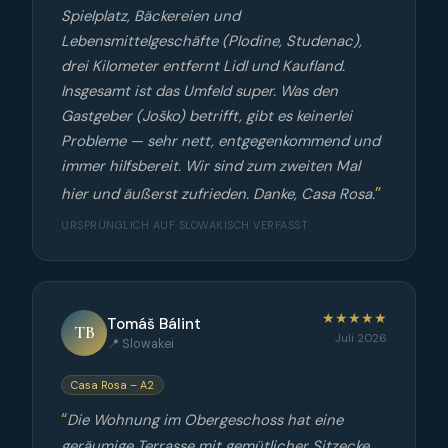
Spielplatz, Bäckereien und
Lebensmittelgeschäfte (Plodine, Studenac),
drei Kilometer entfernt Lidl und Kaufland.
Insgesamt ist das Umfeld super. Was den
Gastgeber (Joško) betrifft, gibt es keinerlei
Probleme — sehr nett, entgegenkommend und
immer hilfsbereit. Wir sind zum zweiten Mal
hier und äußerst zufrieden. Danke, Casa Rosa.
URSPRÜNGLICH AUF SLOWAKISCH VERFASST
★★★★★
Tomáš Bálint
TB
Juli 2026
📍 Slowakei
Casa Rosa – A2
Die Wohnung im Obergeschoss hat eine
geräumige Terrasse mit gemütlicher Sitzecke,