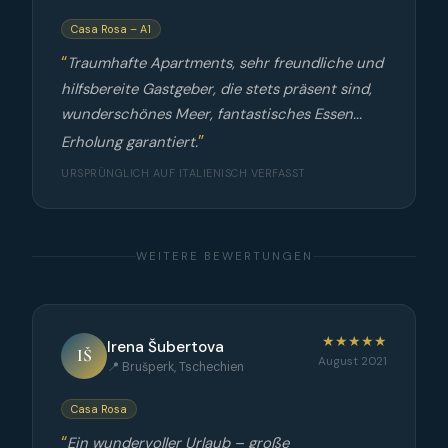
Casa Rosa – A1
Traumhafte Apartments, sehr freundliche und
hilfsbereite Gastgeber, die stets präsent sind,
wunderschönes Meer, fantastisches Essen...
Erholung garantiert.
URSPRÜNGLICH AUF ITALIENISCH VERFASST
WEITERE BEWERTUNGEN
★★★★★
Irena Šubertova
IŠ
August 2021
📍 Brušperk, Tschechien
Casa Rosa
Ein wundervoller Urlaub – große