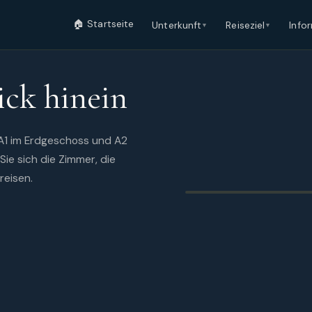
🏠 Startseite
Unterkunft
Reiseziel
Info
▼
▼
Übersicht
ick hinein
Erdgeschoss · 2 Zimmer · 4 Gäste
A1 im Erdgeschoss und A2
1. Stock · 2 Zimmer · 4 Gäste
ie sich die Zimmer, die
reisen.
▶
Virtueller Apartment-R
Casa Rosa · Turanj · Dalma