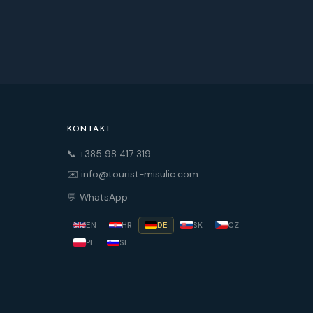
KONTAKT
📞 +385 98 417 319
✉️ info@tourist-misulic.com
💬 WhatsApp
EN
HR
DE
SK
CZ
PL
SL