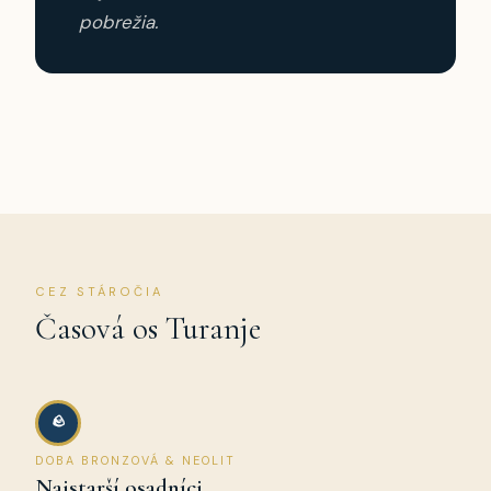
pobrežia.
CEZ STÁROČIA
Časová os Turanje
🪨
DOBA BRONZOVÁ & NEOLIT
Najstarší osadníci