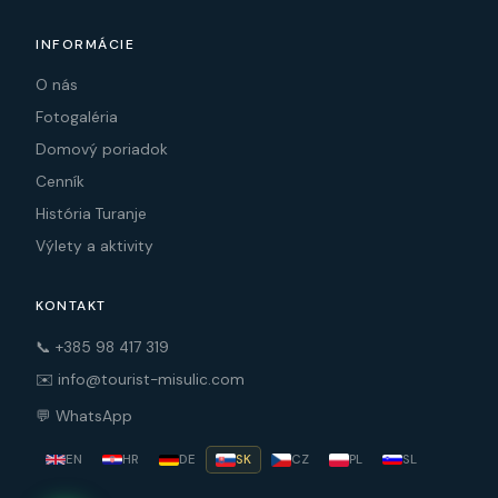
INFORMÁCIE
O nás
Fotogaléria
Domový poriadok
Cenník
História Turanje
Výlety a aktivity
KONTAKT
📞 +385 98 417 319
✉️ info@tourist-misulic.com
💬 WhatsApp
EN
HR
DE
SK
CZ
PL
SL