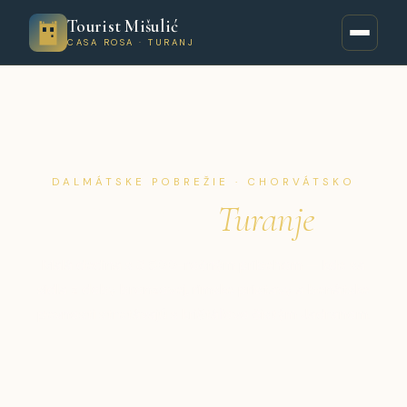
Tourist Mišulić
CASA ROSA · TURANJ
DALMÁTSKE POBREŽIE · CHORVÁTSKO
História
Turanje
Malá dedina s 3 500-ročným príbehom — kde sa
sídla z doby bronzovej, rímske prístavy a benátske
pevnosti stretávajú s krištáľovo čistým Jadranom.