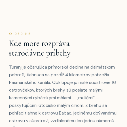
O DEDINE
Kde more rozpráva
starodávne príbehy
Turanj je očarujúca prímorská dedina na dalmátskom
pobreží, tiahnuca sa pozdĺž 4 kilometrov pobrežia
Pašmanského kanála. Obklopuje ju malé súostrovie 16
ostrovčekov, ktorých brehy sú posiate malými
kamennými rybárskymi mólami — „mulićmi" —
poskytujúcimi útočisko malým člnom. Z brehu sa
pohľad tiahne k ostrovu Babac, jedinému obývanému
ostrovu v súostroví, vzdialenému len jednu námornú