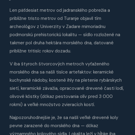
Len päťdesiat metrov od jadranského pobrežia a
približne tristo metrov od Turanje objavil tím
archeológov z Univerzity v Zadare mimoriadnu
podmorskú prehistorickú lokalitu — sídlo rozložené na
takmer pol druha hektára morského dna, datované
približne tritisíc rokov dozadu.
V iba štyroch štvorcových metroch vyťaženého
morského dna sa našli tisíce artefaktov: keramické
kuchynské nádoby, kostené ihly na pletenie rybárskych
sietí, keramické závažia, opracované drevené časti lodí,
olivové kôstky (dôkaz pestovania olív pred 3 000
rokmi) a veľké množstvo zvieracích kostí.
Najpozoruhodnejšie je, že sa našli veľké drevené koly
pevne zarazené do morského dna — dôkaz
významného koliového sídla. Lokalita leží v hĺbke iba