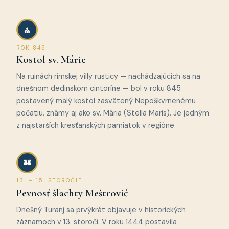
⛪
ROK 845
Kostol sv. Márie
Na ruinách rímskej villy rusticy — nachádzajúcich sa na
dnešnom dedinskom cintoríne — bol v roku 845
postavený malý kostol zasvätený Nepoškvrnenému
počatiu, známy aj ako sv. Mária (Stella Maris). Je jedným
z najstarších kresťanských pamiatok v regióne.
🏰
13. – 15. STOROČIE
Pevnosť šľachty Meštrović
Dnešný Turanj sa prvýkrát objavuje v historických
záznamoch v 13. storočí. V roku 1444 postavila