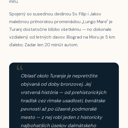
míľu.
Spojený so susednou dedinou Sv. Filip i Jakov
malebnou prímorskou promenádou „Lungo Mare" je
Turanj dostatočne blízko všetkému — no dokonale
vzdialený od letných davov. Biograd na Moru je 5 km
ďaleko; Zadar len 20 minút autom.
Oblasť okolo Turanje je nepretržite
obývaná od doby bronzovej. Jej
vrstvená história — od prehistorických
hradísk cez rímske usadlosti, benátske
pevnosti až po úžasné podmorské
mesto — z nej robí jeden z historicky
najbohatších úsekov dalmátskeho