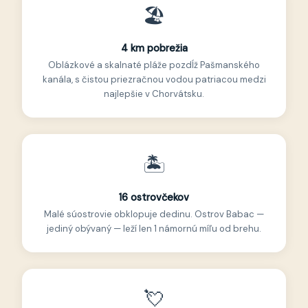
🏖
4 km pobrežia
Oblázkové a skalnaté pláže pozdĺž Pašmanského
kanála, s čistou priezračnou vodou patriacou medzi
najlepšie v Chorvátsku.
🏝
16 ostrovčekov
Malé súostrovie obklopuje dedinu. Ostrov Babac —
jediný obývaný — leží len 1 námornú míľu od brehu.
💘