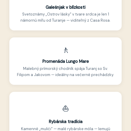
Galešnjak v blízkosti
Svetoznámy „Ostrov lásky" v tvare srdca je len 1
námornú míľu od Turanje — viditeľný z Casa Rosa.
🚶
Promenáda Lungo Mare
Malebný prímorský chodník spája Turanj so Sv.
Filipom a Jakovom — ideálny na večerné prechádzky.
⛵
Rybárska tradícia
Kamenné „mulići" — malé rybárske móla — lemujú