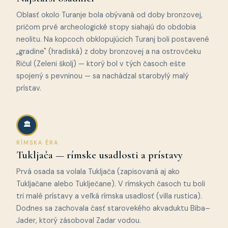
Oblasť okolo Turanje bola obývaná od doby bronzovej,
pričom prvé archeologické stopy siahajú do obdobia
neolitu. Na kopcoch obklopujúcich Turanj boli postavené
„gradine" (hradiská) z doby bronzovej a na ostrovčeku
Ričul (Zeleni školj) — ktorý bol v tých časoch ešte
spojený s pevninou — sa nachádzal starobylý malý
prístav.
🏛
RÍMSKA ÉRA
Tukljača — rímske usadlosti a prístavy
Prvá osada sa volala Tukljača (zapisovaná aj ako
Tukljačane alebo Tuklječane). V rímskych časoch tu boli
tri malé prístavy a veľká rímska usadlosť (villa rustica).
Dodnes sa zachovala časť starovekého akvaduktu Biba–
Jader, ktorý zásoboval Zadar vodou.