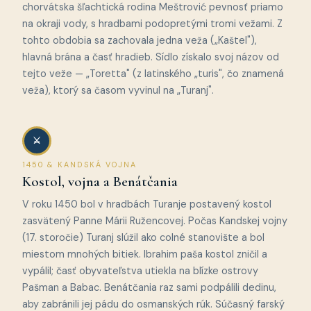
chorvátska šľachtická rodina Meštrović pevnosť priamo
na okraji vody, s hradbami podopretými tromi vežami. Z
tohto obdobia sa zachovala jedna veža („Kaštel"),
hlavná brána a časť hradieb. Sídlo získalo svoj názov od
tejto veže — „Toretta" (z latinského „turis", čo znamená
veža), ktorý sa časom vyvinul na „Turanj".
⚔️
1450 & KANDSKÁ VOJNA
Kostol, vojna a Benátčania
V roku 1450 bol v hradbách Turanje postavený kostol
zasvätený Panne Márii Ružencovej. Počas Kandskej vojny
(17. storočie) Turanj slúžil ako colné stanovište a bol
miestom mnohých bitiek. Ibrahim paša kostol zničil a
vypálil; časť obyvateľstva utiekla na blízke ostrovy
Pašman a Babac. Benátčania raz sami podpálili dedinu,
aby zabránili jej pádu do osmanských rúk. Súčasný farský