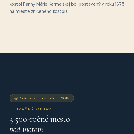
kostol Panny Márie Karmelskej bol postavený v roku 1675
na mieste zničeného kostola.
🤿 Podmorská archeológia · 2015
SENZAČNÝ OBJAV
3 500-ročné mesto
pod morom