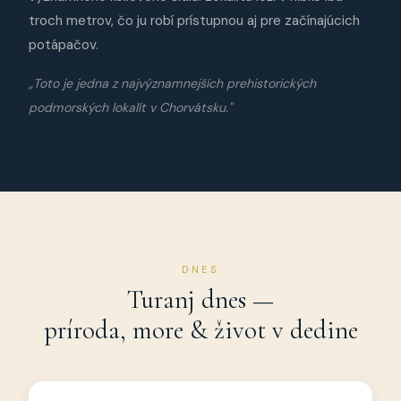
troch metrov, čo ju robí prístupnou aj pre začínajúcich
potápačov.
„Toto je jedna z najvýznamnejších prehistorických
podmorských lokalít v Chorvátsku."
DNES
Turanj dnes —
príroda, more & život v dedine