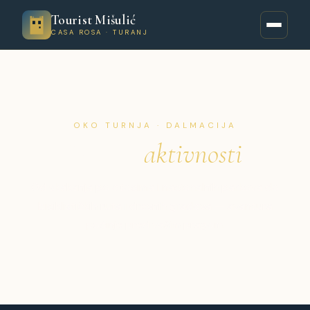
Tourist Mišulić
CASA ROSA · TURANJ
OKO TURNJA · DALMACIJA
Izleti i
aktivnosti
Od skakanja po otocima i nacionalnih parkova do
biciklističkih ruta i drevnih gradova — avantura
počinje pred vašim pragom.