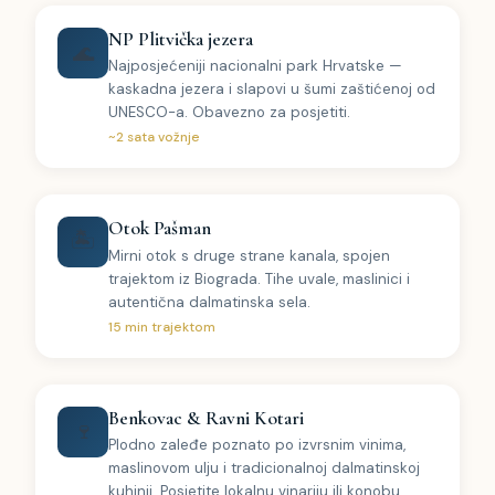
NP Plitvička jezera
🌊
Najposjećeniji nacionalni park Hrvatske —
kaskadna jezera i slapovi u šumi zaštićenoj od
UNESCO-a. Obavezno za posjetiti.
~2 sata vožnje
Otok Pašman
🏝
Mirni otok s druge strane kanala, spojen
trajektom iz Biograda. Tihe uvale, maslinici i
autentična dalmatinska sela.
15 min trajektom
Benkovac & Ravni Kotari
🍷
Plodno zaleđe poznato po izvrsnim vinima,
maslinovom ulju i tradicionalnoj dalmatinskoj
kuhinji. Posjetite lokalnu vinariju ili konobu.