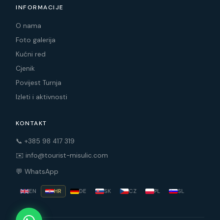
INFORMACIJE
O nama
Foto galerija
Kućni red
Cjenik
Povijest Turnja
Izleti i aktivnosti
KONTAKT
📞 +385 98 417 319
✉️ info@tourist-misulic.com
💬 WhatsApp
EN
HR
DE
SK
CZ
PL
SL