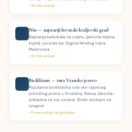
~30 min vožnje
Nin — najstariji hrvatski kraljevski grad
🏰
Najmanja katedrala na svijetu, ljekovita blatna
kupelj i poznati kip Grgura Ninskog Ivana
Meštrovića.
~30 min vožnje
Biciklizam — ruta Vransko jezero
🚴
Popularna biciklistička ruta oko najvećeg
prirodnog jezera u Hrvatskoj. Ravna, slikovita i
prikladna za sve uzraste. Bicikli dostupni za
iznajmiti.
~15 min vožnje do početka