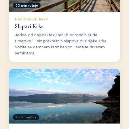
50 min vožnje
NACIONALNI PARK
Slapovi Krke
Jedno od najspektakularnijih prirodnih čuda
Hrvatske — niz prekrasnih slapova duž rijeke Krke.
Vozite se čamcem kroz kanjon i šetajte drvenim
šetnicama.
15 min vožnje