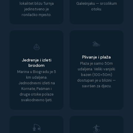
lokalitet blizu Turnja
Galešnjaku — srcolikum
jedinstveno je
otoku.
ronilačko mjesto.
🏊
⛵
Plivanje i plaža
Jedrenje i izleti
Plaža je samo 50m
brodom
udaljena. Veliki vanjski
Marina u Biogradu je 5
bazen (100×50m)
km udaljena.
dostupan je u blizini —
Jednodnevni izleti na
savršen za djecu.
Kornate, Pašman i
druge otoke polaze
svakodnevno ljeti.
🎣
🏄