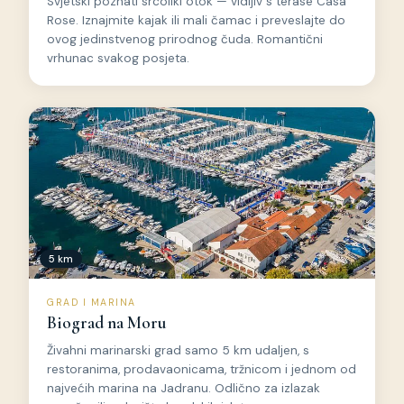
Svjetski poznati srcoliki otok — vidljiv s terase Casa
Rose. Iznajmite kajak ili mali čamac i preveslajte do
ovog jedinstvenog prirodnog čuda. Romantični
vrhunac svakog posjeta.
5 km
GRAD I MARINA
Biograd na Moru
Živahni marinarski grad samo 5 km udaljen, s
restoranima, prodavaonicama, tržnicom i jednom od
najvećih marina na Jadranu. Odlično za izlazak