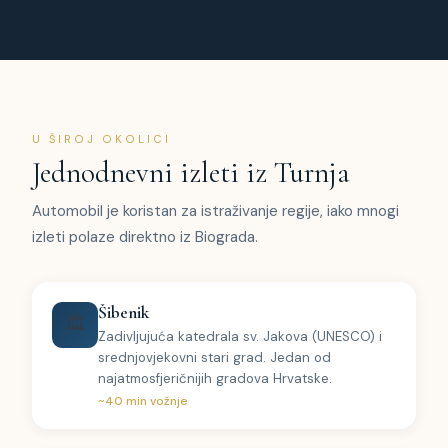
U ŠIROJ OKOLICI
Jednodnevni izleti iz Turnja
Automobil je koristan za istraživanje regije, iako mnogi
izleti polaze direktno iz Biograda.
Šibenik
🏛
Zadivljujuća katedrala sv. Jakova (UNESCO) i
srednjovjekovni stari grad. Jedan od
najatmosfjeričnijih gradova Hrvatske.
~40 min vožnje