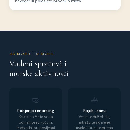
navečer ili polazište brodskih izleta.
NA MORU I U MORU
Vodeni sportovi i
morske aktivnosti
🤿
🚣
Ronjenje i snorkling
Kajak i kanu
Kristalno čista voda
Veslajte duž obale,
odmah pred kućom.
istražujte skrivene
Podvodni prapovijesni
uvale ili krenite prema