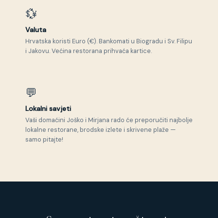
💱
Valuta
Hrvatska koristi Euro (€). Bankomati u Biogradu i Sv. Filipu
i Jakovu. Većina restorana prihvaća kartice.
💬
Lokalni savjeti
Vaši domaćini Joško i Mirjana rado će preporučiti najbolje
lokalne restorane, brodske izlete i skrivene plaže —
samo pitajte!