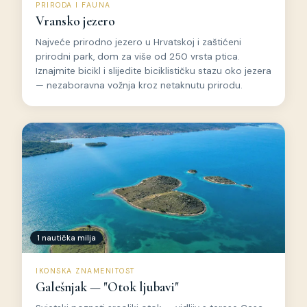
PRIRODA I FAUNA
Vransko jezero
Najveće prirodno jezero u Hrvatskoj i zaštićeni
prirodni park, dom za više od 250 vrsta ptica.
Iznajmite bicikl i slijedite biciklističku stazu oko jezera
— nezaboravna vožnja kroz netaknutu prirodu.
1 nautička milja
IKONSKA ZNAMENITOST
Galešnjak — "Otok ljubavi"