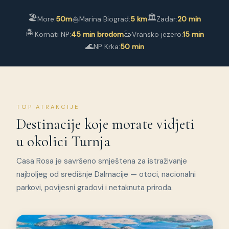
🏖
🏛
More:
50m
Marina Biograd:
5 km
Zadar:
20 min
⛵
🏝
🦢
Kornati NP:
45 min brodom
Vransko jezero:
15 min
🌊
NP Krka:
50 min
TOP ATRAKCIJE
Destinacije koje morate vidjeti
u okolici Turnja
Casa Rosa je savršeno smještena za istraživanje
najboljeg od središnje Dalmacije — otoci, nacionalni
parkovi, povijesni gradovi i netaknuta priroda.