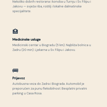
Nekoliko dobrih restorana i konoba u Turnju i Sv. Filipu i
Jakovu — svježa riba, roštilj i lokalne dalmatinske
specijalitete.
🏥
Medicinske usluge
Medicinski centar u Biogradu (5 km). Najbliža bolnica u
Zadru (20 min). Ljekarna u Sv. Filipu i Jakovu.
🚌
Prijevoz
Autobusna veza do Zadra i Biograda. Automobil je
preporučen za punu fleksibilnost. Besplatni privatni
parking u Casa Rosa.