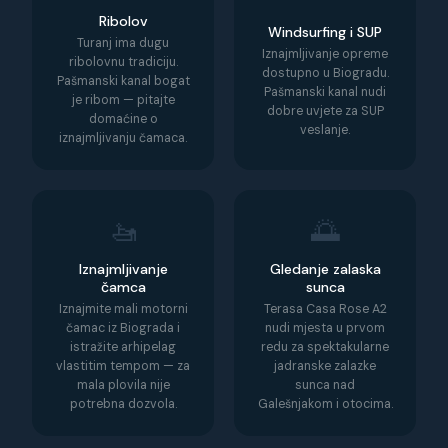
Ribolov
Windsurfing i SUP
Turanj ima dugu
Iznajmljivanje opreme
ribolovnu tradiciju.
dostupno u Biogradu.
Pašmanski kanal bogat
Pašmanski kanal nudi
je ribom — pitajte
dobre uvjete za SUP
domaćine o
veslanje.
iznajmljivanju čamaca.
🚤
🌅
Iznajmljivanje
Gledanje zalaska
čamca
sunca
Iznajmite mali motorni
Terasa Casa Rose A2
čamac iz Biograda i
nudi mjesta u prvom
istražite arhipelag
redu za spektakularne
vlastitim tempom — za
jadranske zalazke
mala plovila nije
sunca nad
potrebna dozvola.
Galešnjakom i otocima.