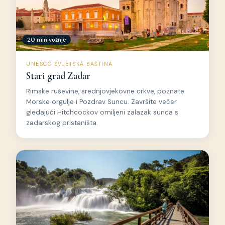
20 min vožnje
UNESCO SVJETSKA BAŠTINA
Stari grad Zadar
Rimske ruševine, srednjovjekovne crkve, poznate
Morske orgulje i Pozdrav Suncu. Završite večer
gledajući Hitchcockov omiljeni zalazak sunca s
zadarskog pristaništa.