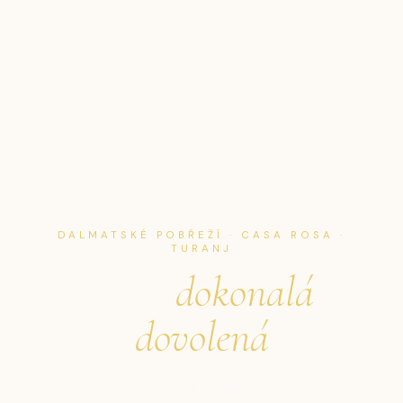
DALMATSKÉ POBŘEŽÍ · CASA ROSA ·
TURANJ
Vaše
dokonalá
dovolená
u moře