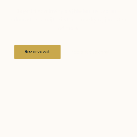
Elegantní apartmány s výhledem na Jadran —
odpočiňte si a užijte si středomořský ráj jen 50 m
od moře.
Rezervovat
Zobrazit apartmány