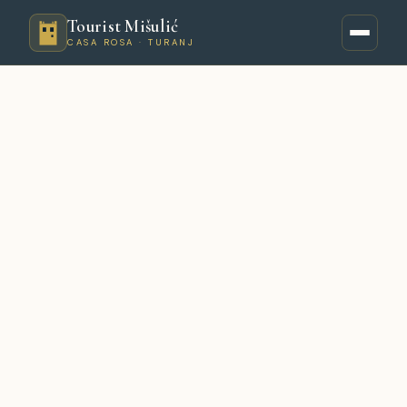
Tourist Mišulić
CASA ROSA · TURANJ